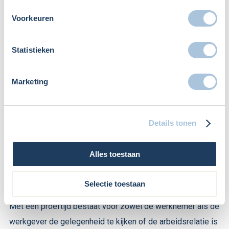
Proeftijdbeding
Voorkeuren
Reinoud Pauwels
Arbeidsrecht
,
Blog
Statistieken
Marketing
Details tonen
Alles toestaan
Selectie toestaan
Partijen kunnen schriftelijk een proeftijd overeenkomen.
Met een proeftijd bestaat voor zowel de werknemer als de
werkgever de gelegenheid te kijken of de arbeidsrelatie is