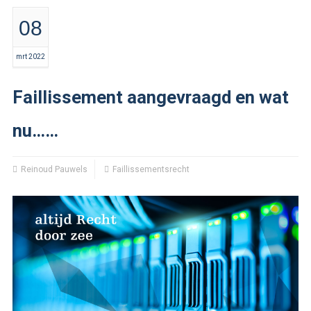
08
mrt 2022
Faillissement aangevraagd en wat
nu……
Reinoud Pauwels
Faillissementsrecht