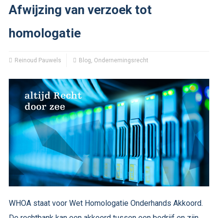
Afwijzing van verzoek tot
homologatie
Reinoud Pauwels
Blog
,
Ondernemingsrecht
WHOA staat voor Wet Homologatie Onderhands Akkoord.
De rechtbank kan een akkoord tussen een bedrijf en zijn