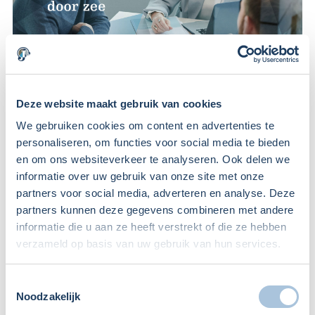
Deze website maakt gebruik van cookies
We gebruiken cookies om content en advertenties te
Wat is meerwerk en minderwerk. Van meerwerk spreek je
personaliseren, om functies voor social media te bieden
als het om extra werkzaamheden gaat, die niet in de
en om ons websiteverkeer te analyseren. Ook delen we
oorspronkelijke offerte/opdracht vermeld staan. Bij
informatie over uw gebruik van onze site met onze
partners voor social media, adverteren en analyse. Deze
minderwerk spreek je van het omgekeerde. Je laat
partners kunnen deze gegevens combineren met andere
werkzaamheden weg.
informatie die u aan ze heeft verstrekt of die ze hebben
verzameld op basis van uw gebruik van hun services.
27
Toestemmingsselectie
okt 2021
Noodzakelijk