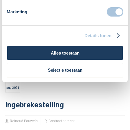
Marketing
Wanneer je een overeenkomst sluit ontstaan voor beide
partijen bepaalde verplichtingen. Een van de verplichtingen
Details tonen
kan het betalen van een geldsom zijn. De kans bestaat dat
de andere partij het bedrag niet tijdig te voldoet. In dat
Alles toestaan
geval kun je volgens de wet wettelijke rente vorderen.
Selectie toestaan
17
aug 2021
Ingebrekestelling
Reinoud Pauwels
Contractenrecht