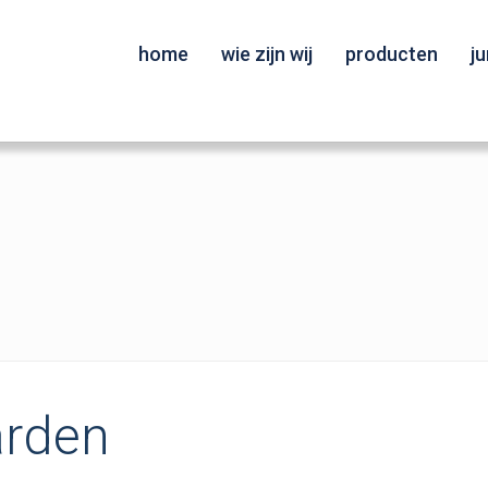
home
wie zijn wij
producten
j
arden