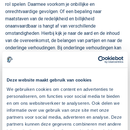
rol spelen. Daarmee voorkom je onbillijke en
onrechtvaardige gevolgen. Of een bepaling naar
maatstaven van de redelijkheid en billijkheid
onaanvaardbaar is hangt af van verschillende
omstandigheden. Hierbij kijk je naar de aard en de inhoud
van de overeenkomst, de belangen van partijen en naar de
onderlinge verhoudingen. Bij onderlinge verhoudingen kan
een grote partij nog wel eens aan het kortste eind trekken.
Contact
Neem gerust contact met ons op voor eventuele vragen.
Deze website maakt gebruik van cookies
Onze juristen hebben veel ervaring op het gebied van het
We gebruiken cookies om content en advertenties te
jurist contractenrecht, het opstellen van contracten en de
personaliseren, om functies voor social media te bieden
advisering daarin. Wij helpen graag en zijn te bereiken
en om ons websiteverkeer te analyseren. Ook delen we
via
info@ondernemingsjuristen.nl
of via telefoonnummer
informatie over uw gebruik van onze site met onze
035-2057340.
partners voor social media, adverteren en analyse. Deze
partners kunnen deze gegevens combineren met andere
Leave a Reply