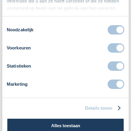
informatie die u aan ze heeft verstrekt of die ze hebben
verzameld op basis van uw gebruik van hun services.
Je e-mailadres wordt niet gepubliceerd.
Vereiste velden zijn
gemarkeerd met
*
Toestemmingsselectie
Noodzakelijk
Voorkeuren
Statistieken
Marketing
Details tonen
Alles toestaan