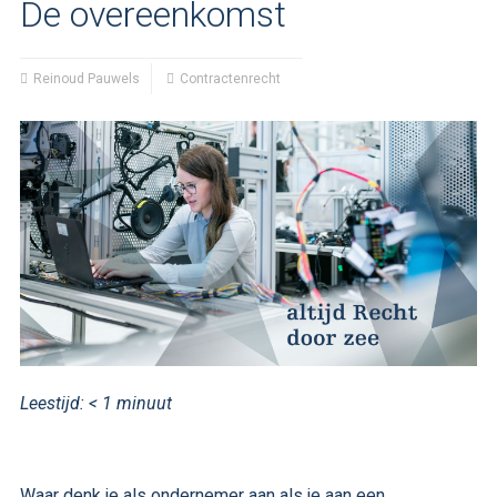
De overeenkomst
Reinoud Pauwels
Contractenrecht
Leestijd:
< 1
minuut
Waar denk je als ondernemer aan als je aan een