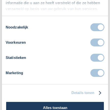
Reinoud Pauwels
Ondernemingsrecht
informatie die u aan ze heeft verstrekt of die ze hebben
verzameld op basis van uw gebruik van hun services.
Toestemmingsselectie
Noodzakelijk
Voorkeuren
Statistieken
Wat is een turboliquidatie? Een turboliquidatie is de
Marketing
ontbinding van een BV, vereniging of stichting indien
er geen baten meer aanwezig zijn.
Details tonen
Alles toestaan