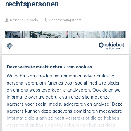
rechtspersonen
Reinoud Pauwels
Ondernemingsrecht
Deze website maakt gebruik van cookies
We gebruiken cookies om content en advertenties te
personaliseren, om functies voor social media te bieden
en om ons websiteverkeer te analyseren. Ook delen we
informatie over uw gebruik van onze site met onze
partners voor social media, adverteren en analyse. Deze
Per 1 juli 2021 treedt de nieuwe wet Wet Bestuur en
partners kunnen deze gegevens combineren met andere
Toezicht rechtspersonen in werking. De nieuwe wet zorgt
informatie die u aan ze heeft verstrekt of die ze hebben
ervoor dat de regelingen voor de verschillende
verzameld op basis van uw gebruik van hun services.