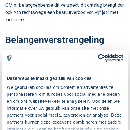
OM of belanghebbende dit verzoekt, dit ontslag brengt dan
ook van rechtswege een bestuurverbod van vijf jaar met
zich mee.
Belangenverstrengeling
Voor alle rechtspersonen geldt met de nieuwe regeling dat
wanneer bestuurders en toezichthouders een tegenstrijdig
of persoonlijk belang hebben, ze niet mogen deelnemen
aan de beraadslagingen en besluitvorming. Als
Deze website maakt gebruik van cookies
besluitvorming hierdoor niet meer mogelijk is, wordt de
We gebruiken cookies om content en advertenties te
besluitvormingen overgedragen aan de Raad van
personaliseren, om functies voor social media te bieden
Commissarissen of aan de Raad van Toezichthouders.
en om ons websiteverkeer te analyseren. Ook delen we
informatie over uw gebruik van onze site met onze
partners voor social media, adverteren en analyse. Deze
Meervoudig stemrecht
partners kunnen deze gegevens combineren met andere
informatie die u aan ze heeft verstrekt of die ze hebben