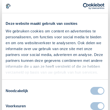
Stel je regelt niets om uiteindelijk van elkaar af te komen
dan val je terug op de wettelijke geschillenregeling. Alleen
geldt deze alleen als een aandeelhouder door zijn
Deze website maakt gebruik van cookies
handelen de onderneming schaadt. Als je het oneens bent
We gebruiken cookies om content en advertenties te
hoeft dat de onderneming nog niet te schaden. Dan helpt
personaliseren, om functies voor social media te bieden
de wettelijke geschillenregeling dus niet.
en om ons websiteverkeer te analyseren. Ook delen we
informatie over uw gebruik van onze site met onze
Tip: regel vooraf goed hoe je uit elkaar gaat als je beiden
partners voor social media, adverteren en analyse. Deze
50 % van de aandelen van een besloten vennootschap in
partners kunnen deze gegevens combineren met andere
handen hebt. Dat voorkomt achteraf problemen.
informatie die u aan ze heeft verstrekt of die ze hebben
verzameld op basis van uw gebruik van hun services.
Contact
Toestemmingsselectie
Noodzakelijk
Neem gerust contact met ons op voor eventuele vragen.
Onze juristen hebben veel ervaring met overnames en het
Voorkeuren
adviseren hieromtrent. Ze helpen graag. We zijn te