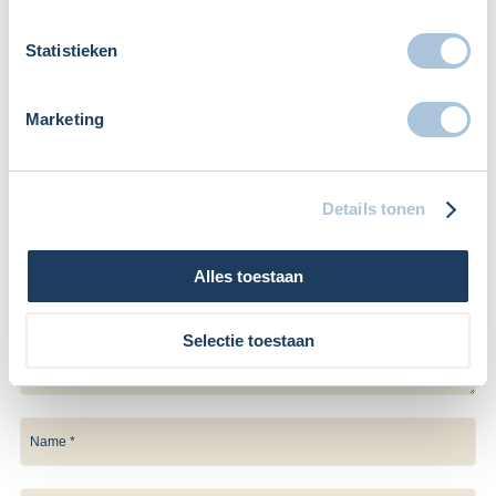
bereiken via
info@ondernemingsjuristen.nl
of via
telefoonnummer 035-2057340.
Statistieken
Leave a Reply
Marketing
Je e-mailadres wordt niet gepubliceerd.
Vereiste velden zijn
gemarkeerd met
*
Details tonen
Alles toestaan
Selectie toestaan