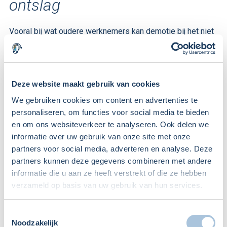
ontslag
Vooral bij wat oudere werknemers kan demotie bij het niet
functioneren een beter en goedkoper alternatief zijn dan
een ontslagaanvraag. Als werknemers in de buurt van
pensioen komen dan kan het goedkoper zijn om de
werknemers in dienst te houden, maar minder
Deze website maakt gebruik van cookies
verantwoordelijkheden te geven. Bij het bereiken van de
We gebruiken cookies om content en advertenties te
pensioengerechtigde leeftijd kan een werkgever namelijk
personaliseren, om functies voor social media te bieden
afscheid nemen van de werknemer zonder
en om ons websiteverkeer te analyseren. Ook delen we
transitievergoeding verschuldigd te zijn.
informatie over uw gebruik van onze site met onze
partners voor social media, adverteren en analyse. Deze
Nu steeds meer mensen de pensioengerechtigde leeftijd
partners kunnen deze gegevens combineren met andere
bereiken en de modernisering steeds sneller gaat, kan de
informatie die u aan ze heeft verstrekt of die ze hebben
optie van demotie een goede optie zijn.
verzameld op basis van uw gebruik van hun services.
Contact
Toestemmingsselectie
Noodzakelijk