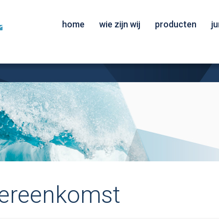
home
wie zijn wij
producten
j
ereenkomst