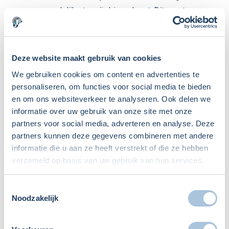
een redelijke termijn binnenkomt. Dit zorgt voor
meer financiële armslag en voor rust binnen je
onderneming.
Deze website maakt gebruik van cookies
Indien als ondernemer je debiteurenbeheer niet goed op
We gebruiken cookies om content en advertenties te
orde hebt dan kan dit leiden tot het in gevaar komen van je
personaliseren, om functies voor social media te bieden
liquiditeit. Hoe meer debiteuren niet betalen hoe minder
en om ons websiteverkeer te analyseren. Ook delen we
geld bij de onderneming binnen komt. Uiteindelijk kun je
informatie over uw gebruik van onze site met onze
dan je eigen rekeningen dan misschien niet meer voldoen.
partners voor social media, adverteren en analyse. Deze
Dit wil je natuurlijk te allen tijde voorkomen.
partners kunnen deze gegevens combineren met andere
informatie die u aan ze heeft verstrekt of die ze hebben
Contact
verzameld op basis van uw gebruik van hun services.
Toestemmingsselectie
Hopelijk heb je als ondernemer wat aan de hiervoor
Noodzakelijk
vermelde tips. Bij vragen kun je contact opnemen met de
juristen van Ondernemingsjuristen BV. De juristen hebben
veel ervaring met het incasseren van vorderingen en het