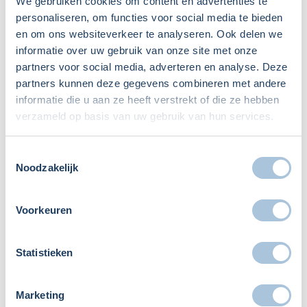
We gebruiken cookies om content en advertenties te
Contact
personaliseren, om functies voor social media te bieden
en om ons websiteverkeer te analyseren. Ook delen we
informatie over uw gebruik van onze site met onze
Neem gerust contact met ons op voor eventuele vragen.
partners voor social media, adverteren en analyse. Deze
Onze ondernemingsrechtjuristen hebben veel ervaring met
partners kunnen deze gegevens combineren met andere
het begeleiden van ondernemers bij saneringen en de
informatie die u aan ze heeft verstrekt of die ze hebben
advisering daarin. Ook voor vragen omtrent de risico’s kun
verzameld op basis van uw gebruik van hun services.
je bij ons terecht. Wij helpen graag. We zijn te bereiken
via
info@ondernemingsjuristen.nl
of via telefoonnummer
Toestemmingsselectie
035-2057340.
Noodzakelijk
Leave a Reply
Voorkeuren
Je e-mailadres wordt niet gepubliceerd.
Vereiste velden zijn
gemarkeerd met
*
Statistieken
Marketing